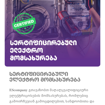
სერტიფიცირებული
ელექტრო მომსახურება
𝐄𝐒𝐜𝐨𝐦𝐩𝐚𝐧𝐲 გთავაზობთ მაღალკვალიფიციური
ელექტრიკოსების მომსახურებას, რომლებიც
გამოირჩევიან გამოცდილებით, სანდოობითა და